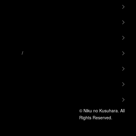
支払い方法について
特定商取引法に基づく表記
プライバシーポリシー
RSS
/
ATOM
マイアカウント
カートを見る
お問い合わせ
ホーム
© Niku no Kusuhara. All
特定商取引に基づく表記
Rights Reserved.
プライバシーポリシー