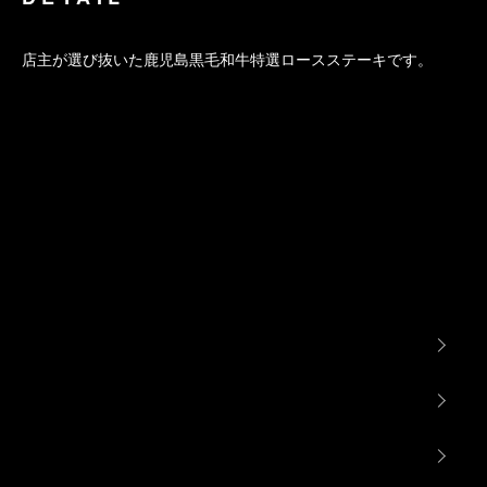
店主が選び抜いた鹿児島黒毛和牛特選ロースステーキです。
肉のクスハラ
ホーム
配送・送料について
返品について