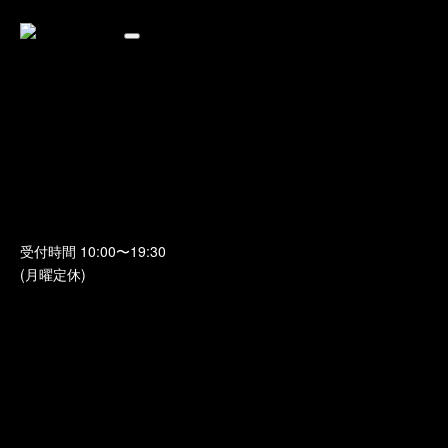
コンテンツへスキップ
肉のクスハラについて
焼肉メニュー
店舗案内
オンラインショッピング
お問い合わせ
マイページ
カート
0994-41-5336
受付時間
10:00〜19:30
(月曜定休)